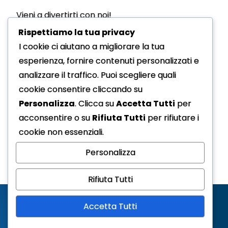
Vieni a divertirti con noi!
Rispettiamo la tua privacy
Dove ci trovi?
I cookie ci aiutano a migliorare la tua
esperienza, fornire contenuti personalizzati e
sede legale: in PIAZZA UNITA'D'ITALIA - 20060
analizzare il traffico. Puoi scegliere quali
Cassina De' Pecchi (MI)
cookie consentire cliccando su
Personalizza
. Clicca su
Accetta Tutti
per
Contattaci
acconsentire o su
Rifiuta Tutti
per rifiutare i
Via mail a:
admin@pallavolocassina.it
cookie non essenziali.
Personalizza
Rifiuta Tutti
Accetta Tutti
ASD Pallavolo Cassina C.F. 91518380158 -
Copyright © All rights reserved. Theme